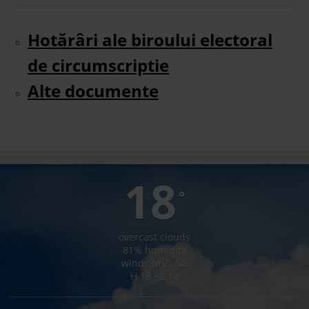
Hotărâri ale biroului electoral
de circumscriptie
Alte documente
LUNCA BRADULUI
18
°
overcast clouds
81% humidity
wind: 3m/s NE
H 18 • L 18