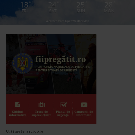
18
24
25
28
°
°
°
°
FRI
SAT
SUN
MON
Weather from OpenWeatherMap
Ultimele articole