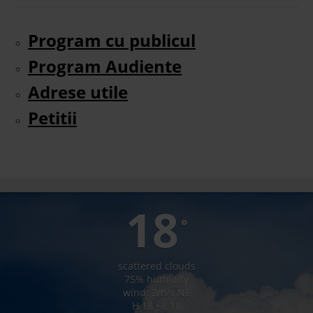
Program cu publicul
Program Audiente
Adrese utile
Petitii
LUNCA BRADULUI
18
°
scattered clouds
75% humidity
wind: 2m/s NE
H 18 • L 18