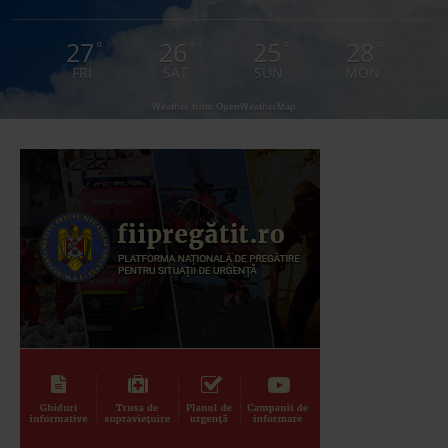
27
26
25
28
°
°
°
°
FRI
SAT
SUN
MON
Weather from OpenWeatherMap