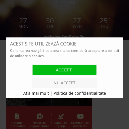
H 21 • L 21
27
30
27
25
°
°
°
°
MON
TUE
WED
THU
Weather from OpenWeatherMap
ACEST SITE UTILIZEAZĂ COOKIE
Continuarea navigării pe acest site se consideră acceptare a politicii
de utilizare a cookies...
.
NU ACCEPT
Află mai mult
|
Politica de confidentialitate