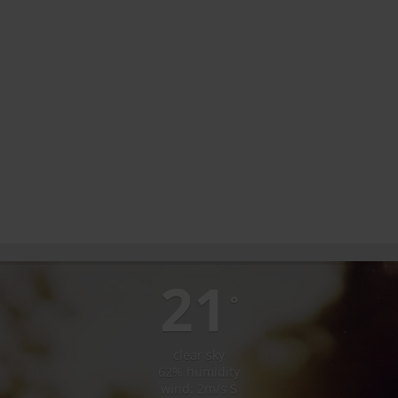
LUNCA BRADULUI
21
°
clear sky
62% humidity
wind: 2m/s S