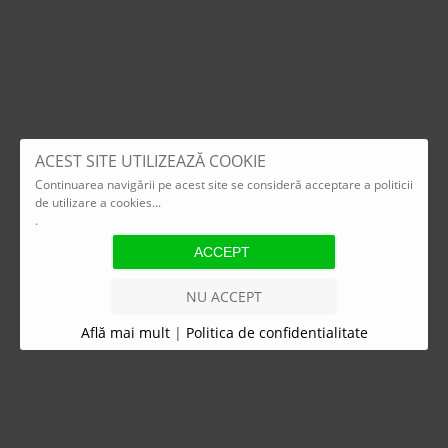
ACEST SITE UTILIZEAZĂ COOKIE
Continuarea navigării pe acest site se consideră acceptare a politicii
de utilizare a cookies...
.
NU ACCEPT
Află mai mult
|
Politica de confidentialitate