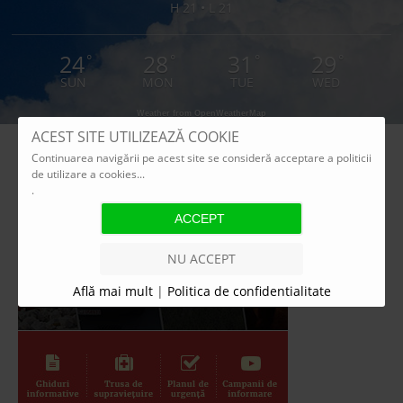
H 21 • L 21
24
28
31
29
°
°
°
°
SUN
MON
TUE
WED
Weather from OpenWeatherMap
ACEST SITE UTILIZEAZĂ COOKIE
Continuarea navigării pe acest site se consideră acceptare a politicii
de utilizare a cookies...
.
NU ACCEPT
Află mai mult
|
Politica de confidentialitate