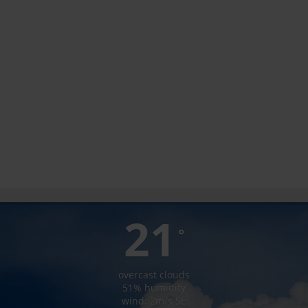
LUNCA BRADULUI
21
°
overcast clouds
51% humidity
wind: 2m/s SE