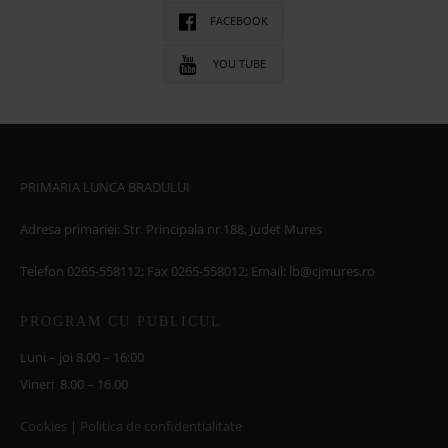
FACEBOOK
YOU TUBE
PRIMARIA LUNCA BRADULUI
Adresa primariei: Str. Principala nr.188, Judet Mures
Telefon 0265-558112; Fax 0265-558012; Email: lb@cjmures.ro
PROGRAM CU PUBLICUL
Luni – joi 8.00 – 16:00
Vineri 8.00 – 16.00
Cookies
|
Politica de confidentialitate