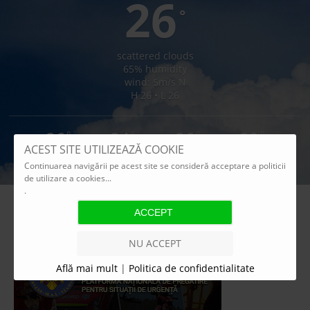
26
°
scattered clouds
65% humidity
wind: 5m/s N
H 26 • L 26
26
24
26
29
°
°
°
°
ACEST SITE UTILIZEAZĂ COOKIE
FRI
SAT
SUN
MON
Continuarea navigării pe acest site se consideră acceptare a politicii
de utilizare a cookies...
Weather from OpenWeatherMap
.
NU ACCEPT
Află mai mult
|
Politica de confidentialitate