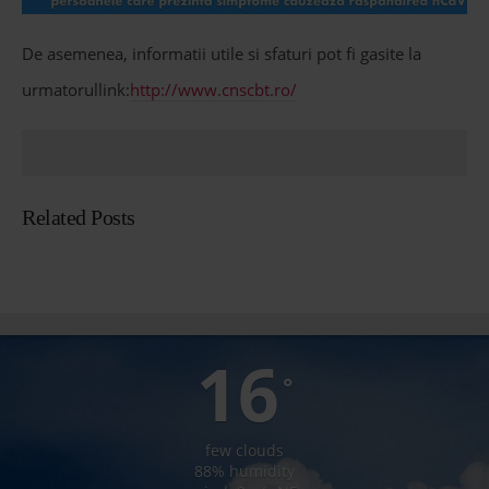
De asemenea, informatii utile si sfaturi pot fi gasite la
urmatorullink:
http://www.cnscbt.ro/
Related Posts
LUNCA BRADULUI
16
°
few clouds
88% humidity