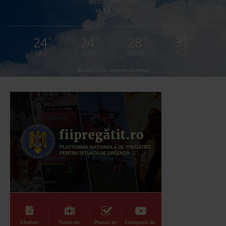
wind: 2m/s NE
H 16 • L 16
24
24
28
31
°
°
°
°
SAT
SUN
MON
TUE
Weather from OpenWeatherMap