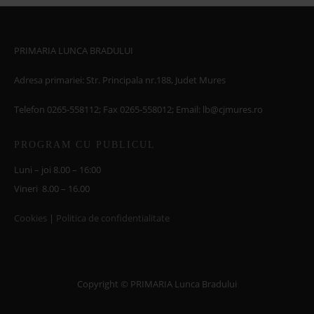
PRIMARIA LUNCA BRADULUI
Adresa primariei: Str. Principala nr.188, Judet Mures
Telefon 0265-558112; Fax 0265-558012; Email: lb@cjmures.ro
PROGRAM CU PUBLICUL
Luni – joi 8.00 – 16:00
Vineri 8.00 – 16.00
Cookies
|
Politica de confidentialitate
Copyright © PRIMARIA Lunca Bradului